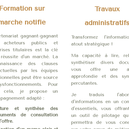
Formation sur
Travaux
marché notifié
administratif
rtenariat gagnant-gagnant
Transformez l'informat
 acheteurs publics et
atout stratégique !
rises titulaires est la clé
Ma capacité à lire, rel
 réussite d'un marché. La
synthétiser divers doc
naissance des clauses
vous offre une an
actuelles par les équipes
approfondie et des syn
ionnelles peut être source
percutantes.
sfonctionnements. Pour
r cela, je propose un
Je traduis l'abon
pagnement adapté :
d'informations en un con
cture et synthèse des
d'essentiels, vous offran
uments de consultation
un outil de pilotage qu
'offre.
permettra de vous conc