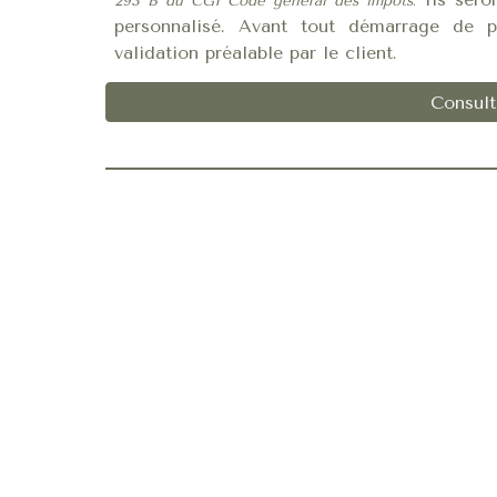
293 B du CGI Code général des impôts
.
personnalisé. Avant tout démarrage de pr
validation préalable par le client.
Consult