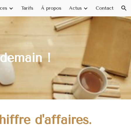
ices
Tarifs
À propos
Actus
Contact
ion
r demain
!
ffre d'affaires.